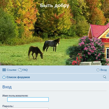
Быть добру
Ссылки
FAQ
Вход
Список форумов
ои
Вход
ск
Имя пользователя:
Пароль: