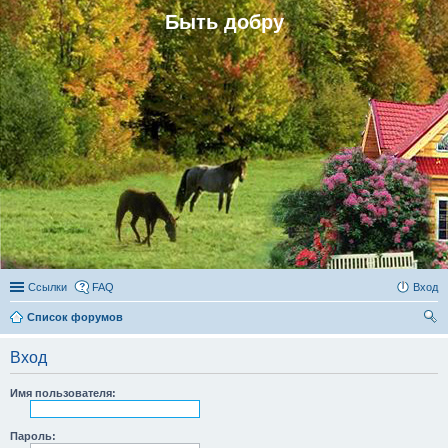
Быть добру
Ссылки
FAQ
Вход
Список форумов
ои
Вход
ск
Имя пользователя:
Пароль: