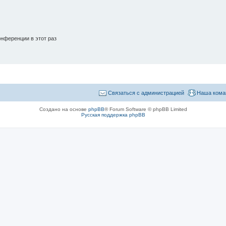
нференции в этот раз
Связаться с администрацией
Наша кома
Создано на основе
phpBB
® Forum Software © phpBB Limited
Русская поддержка phpBB