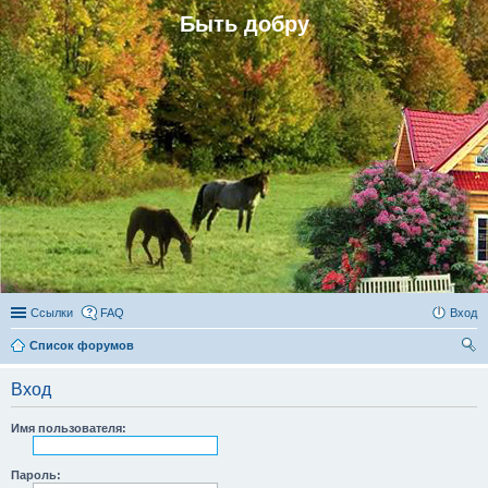
Быть добру
Ссылки
FAQ
Вход
Список форумов
ои
Вход
ск
Имя пользователя:
Пароль: