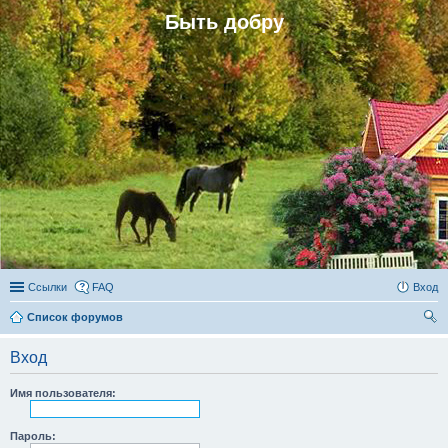
Быть добру
Ссылки
FAQ
Вход
Список форумов
ои
Вход
ск
Имя пользователя:
Пароль: