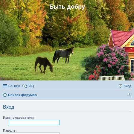
Быть добру
Ссылки
FAQ
Вход
Список форумов
ои
Вход
ск
Имя пользователя:
Пароль: