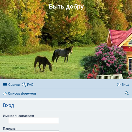
Быть добру
Ссылки
FAQ
Вход
Список форумов
ои
Вход
ск
Имя пользователя:
Пароль: