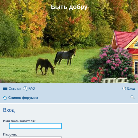
Быть добру
Ссылки
FAQ
Вход
Список форумов
ои
Вход
ск
Имя пользователя:
Пароль: