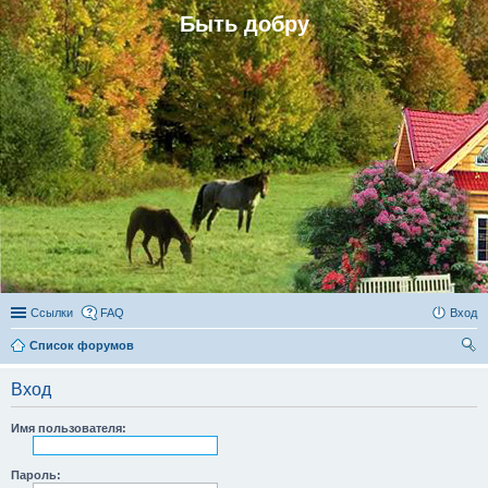
Быть добру
Ссылки
FAQ
Вход
Список форумов
ои
Вход
ск
Имя пользователя:
Пароль: