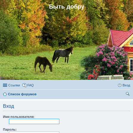
Быть добру
Ссылки
FAQ
Вход
Список форумов
ои
Вход
ск
Имя пользователя:
Пароль: