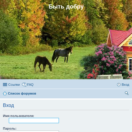
Быть добру
Ссылки
FAQ
Вход
Список форумов
ои
Вход
ск
Имя пользователя:
Пароль: