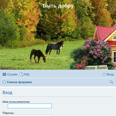
Быть добру
Ссылки
FAQ
Вход
Список форумов
ои
Вход
ск
Имя пользователя:
Пароль: