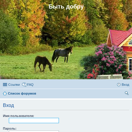
Быть добру
Ссылки
FAQ
Вход
Список форумов
ои
Вход
ск
Имя пользователя:
Пароль: