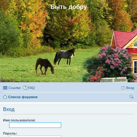
Быть добру
Ссылки
FAQ
Вход
Список форумов
ои
Вход
ск
Имя пользователя:
Пароль: