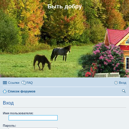
Быть добру
Ссылки
FAQ
Вход
Список форумов
ои
Вход
ск
Имя пользователя:
Пароль: