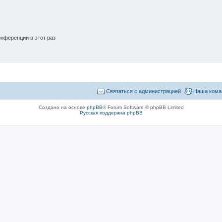
нференции в этот раз
Связаться с администрацией
Наша кома
Создано на основе
phpBB
® Forum Software © phpBB Limited
Русская поддержка phpBB