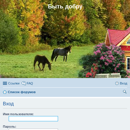
Быть добру
Ссылки
FAQ
Вход
Список форумов
ои
Вход
ск
Имя пользователя:
Пароль: