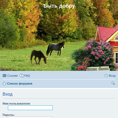
Быть добру
Ссылки
FAQ
Вход
Список форумов
ои
Вход
ск
Имя пользователя:
Пароль: