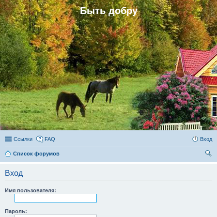
Быть добру
Ссылки
FAQ
Вход
Список форумов
ои
Вход
ск
Имя пользователя:
Пароль: