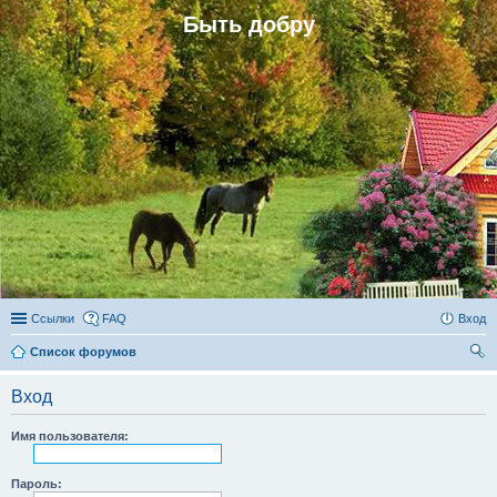
Быть добру
Ссылки
FAQ
Вход
Список форумов
ои
Вход
ск
Имя пользователя:
Пароль: