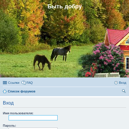
Быть добру
Ссылки
FAQ
Вход
Список форумов
ои
Вход
ск
Имя пользователя:
Пароль: