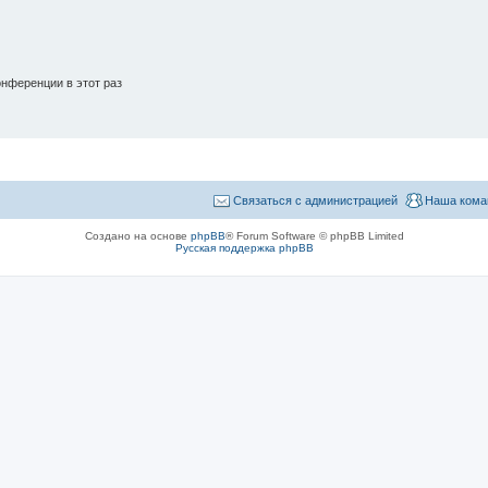
нференции в этот раз
Связаться с администрацией
Наша кома
Создано на основе
phpBB
® Forum Software © phpBB Limited
Русская поддержка phpBB