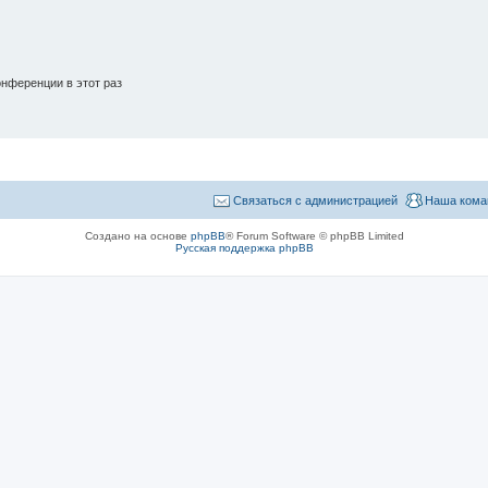
нференции в этот раз
Связаться с администрацией
Наша кома
Создано на основе
phpBB
® Forum Software © phpBB Limited
Русская поддержка phpBB