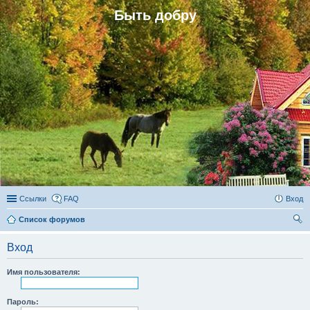
Быть добру
Ссылки
FAQ
Вход
Список форумов
ои
Вход
ск
Имя пользователя:
Пароль: