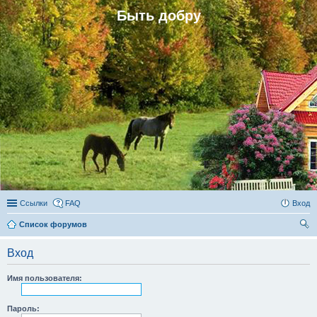
Быть добру
Ссылки
FAQ
Вход
Список форумов
ои
Вход
ск
Имя пользователя:
Пароль: