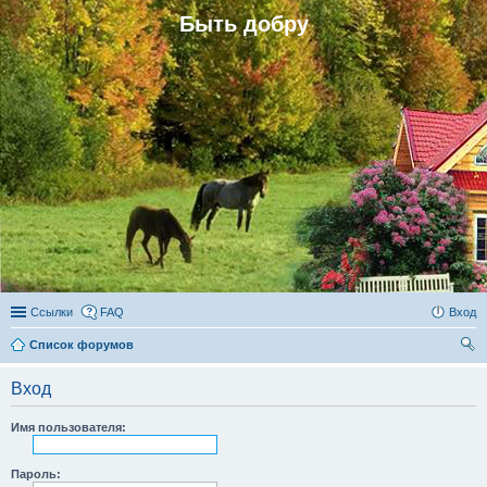
Быть добру
Ссылки
FAQ
Вход
Список форумов
ои
Вход
ск
Имя пользователя:
Пароль: