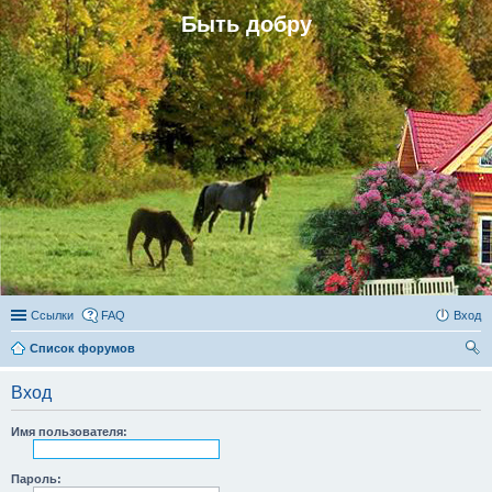
Быть добру
Ссылки
FAQ
Вход
Список форумов
ои
Вход
ск
Имя пользователя:
Пароль: