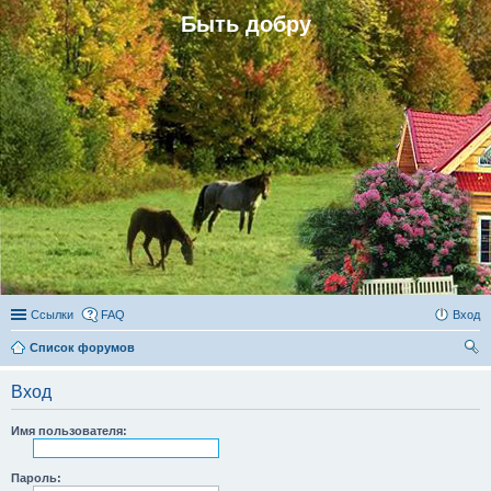
Быть добру
Ссылки
FAQ
Вход
Список форумов
ои
Вход
ск
Имя пользователя:
Пароль: