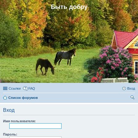
Быть добру
Ссылки
FAQ
Вход
Список форумов
ои
Вход
ск
Имя пользователя:
Пароль: