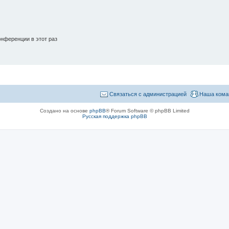
нференции в этот раз
Связаться с администрацией
Наша кома
Создано на основе
phpBB
® Forum Software © phpBB Limited
Русская поддержка phpBB