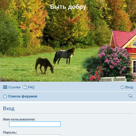
Быть добру
Ссылки
FAQ
Вход
Список форумов
ои
Вход
ск
Имя пользователя:
Пароль: