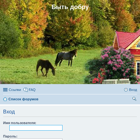
Быть добру
Ссылки
FAQ
Вход
Список форумов
ои
Вход
ск
Имя пользователя:
Пароль: