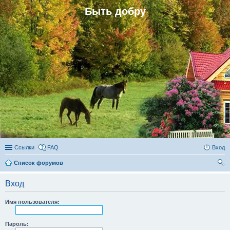
Быть добру
Ссылки
FAQ
Вход
Список форумов
ои
Вход
ск
Имя пользователя:
Пароль: