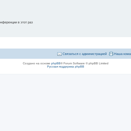
нференции в этот раз
Связаться с администрацией
Наша кома
Создано на основе
phpBB
® Forum Software © phpBB Limited
Русская поддержка phpBB