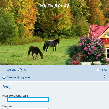
Быть добру
Ссылки
FAQ
Вход
Список форумов
ои
Вход
ск
Имя пользователя:
Пароль: