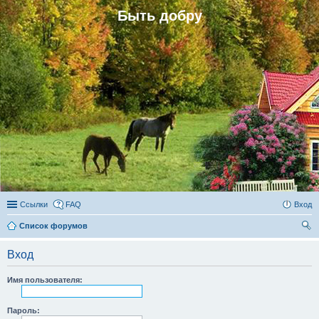
Быть добру
Ссылки
FAQ
Вход
Список форумов
ои
Вход
ск
Имя пользователя:
Пароль: