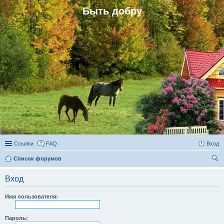
Быть добру
Ссылки
FAQ
Вход
Список форумов
ои
Вход
ск
Имя пользователя:
Пароль: