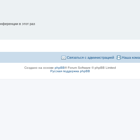
нференции в этот раз
Связаться с администрацией
Наша кома
Создано на основе
phpBB
® Forum Software © phpBB Limited
Русская поддержка phpBB