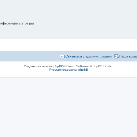
нференции в этот раз
Связаться с администрацией
Наша кома
Создано на основе
phpBB
® Forum Software © phpBB Limited
Русская поддержка phpBB