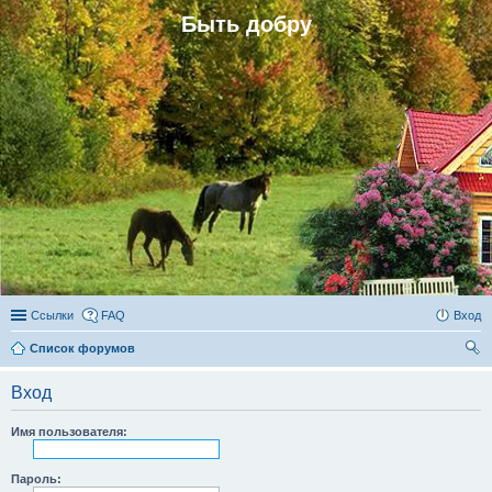
Быть добру
Ссылки
FAQ
Вход
Список форумов
ои
Вход
ск
Имя пользователя:
Пароль: