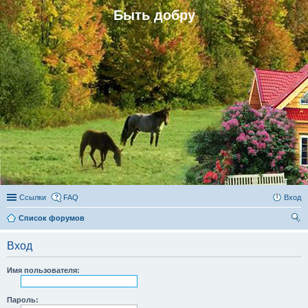
Быть добру
Ссылки
FAQ
Вход
Список форумов
ои
Вход
ск
Имя пользователя:
Пароль: