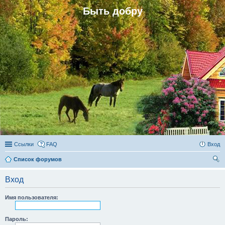
Быть добру
Ссылки
FAQ
Вход
Список форумов
ои
Вход
ск
Имя пользователя:
Пароль: