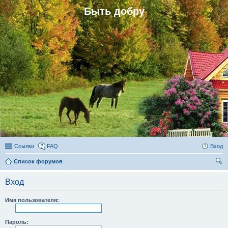
Быть добру
Ссылки
FAQ
Вход
Список форумов
ои
Вход
ск
Имя пользователя:
Пароль: