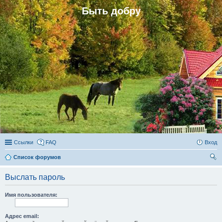
Быть добру
Ссылки
FAQ
Вход
Список форумов
ои
Выслать пароль
ск
Имя пользователя:
Адрес email: