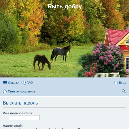
Быть добру
Ссылки
FAQ
Вход
Список форумов
ои
Выслать пароль
ск
Имя пользователя:
Адрес email: