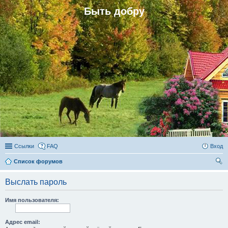
Быть добру
Ссылки
FAQ
Вход
Список форумов
ои
Выслать пароль
ск
Имя пользователя:
Адрес email: