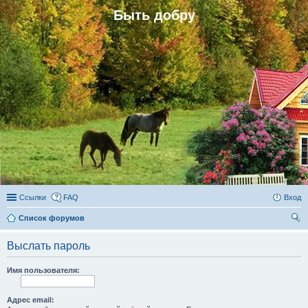
Быть добру
Ссылки
FAQ
Вход
Список форумов
ои
Выслать пароль
ск
Имя пользователя:
Адрес email: