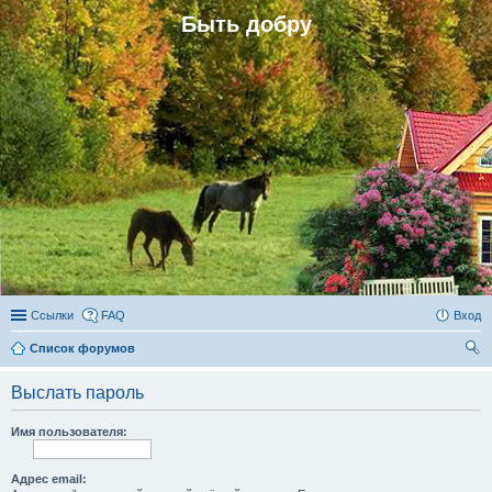
Быть добру
Ссылки
FAQ
Вход
Список форумов
ои
Выслать пароль
ск
Имя пользователя:
Адрес email: