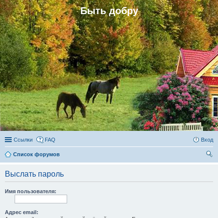
Быть добру
Ссылки
FAQ
Вход
Список форумов
ои
Выслать пароль
ск
Имя пользователя:
Адрес email: