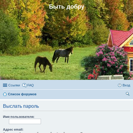
Быть добру
Ссылки
FAQ
Вход
Список форумов
ои
Выслать пароль
ск
Имя пользователя:
Адрес email: